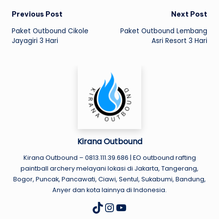
Post
Previous Post
Next Post
Paket Outbound Cikole
Paket Outbound Lembang
navigation
Jayagiri 3 Hari
Asri Resort 3 Hari
Kirana Outbound
Kirana Outbound – 0813.111.39.686 | EO outbound rafting
paintball archery melayani lokasi di Jakarta, Tangerang,
Bogor, Puncak, Pancawati, Ciawi, Sentul, Sukabumi, Bandung,
Anyer dan kota lainnya di Indonesia.
Instagram
YouTube
TikTok