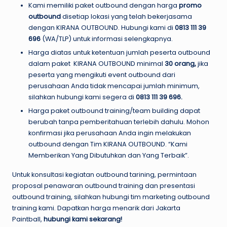
Kami memiliki paket outbound dengan harga
promo
outbound
disetiap lokasi yang telah bekerjasama
dengan KIRANA OUTBOUND. Hubungi kami di
0813 111 39
696
(WA/TLP) untuk informasi selengkapnya.
Harga diatas untuk ketentuan jumlah peserta outbound
dalam paket KIRANA OUTBOUND minimal
30 orang,
jika
peserta yang mengikuti event outbound dari
perusahaan Anda tidak mencapai jumlah minimum,
silahkan hubungi kami segera di
0813 111 39 696
.
Harga paket outbound training/team building dapat
berubah tanpa pemberitahuan terlebih dahulu. Mohon
konfirmasi jika perusahaan Anda ingin melakukan
outbound dengan Tim KIRANA OUTBOUND. “Kami
Memberikan Yang Dibutuhkan dan Yang Terbaik”.
Untuk konsultasi kegiatan outbound tarining, permintaan
proposal penawaran outbound training dan presentasi
outbound training, silahkan hubungi tim marketing outbound
training kami. Dapatkan harga menarik dari Jakarta
Paintball,
hubungi kami sekarang!