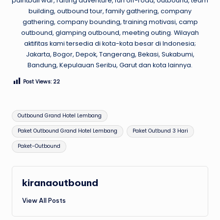
paintball war, rafting adventure, fun off-road, outbound, team
building, outbound tour, family gathering, company
gathering, company bounding, training motivasi, camp
outbound, glamping outbound, meeting outing. Wilayah
aktifitas kami tersedia di kota-kota besar di Indonesia;
Jakarta, Bogor, Depok, Tangerang, Bekasi, Sukabumi,
Bandung, Kepulauan Seribu, Garut dan kota lainnya.
Post Views:
22
Tags:
Outbound Grand Hotel Lembang
Paket Outbound Grand Hotel Lembang
Paket Outbund 3 Hari
Paket-Outbound
kiranaoutbound
View All Posts