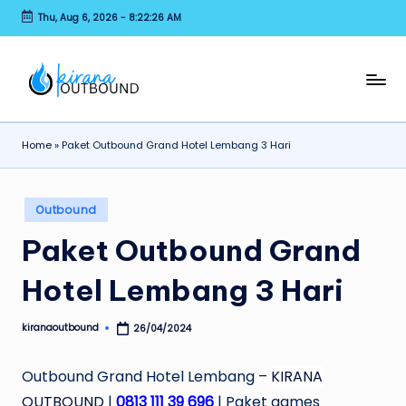
Thu, Aug 6, 2026
-
8:22:26 AM
Skip
to
content
K
EO
Outbound
I
Paintball
Home
»
Paket Outbound Grand Hotel Lembang 3 Hari
R
Rafting
Archery
A
Posted
N
Outbound
in
A
Paket Outbound Grand
O
Hotel Lembang 3 Hari
U
T
kiranaoutbound
26/04/2024
Posted
by
B
Outbound Grand Hotel Lembang –
KIRANA
O
OUTBOUND
|
0813 111 39 696
| Paket games