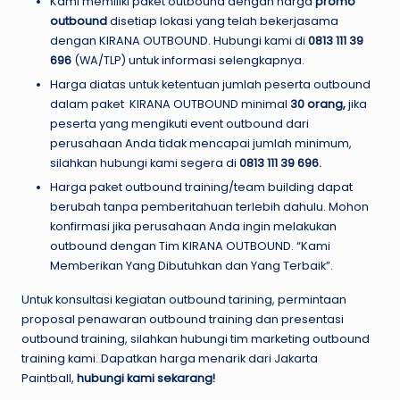
Kami memiliki paket outbound dengan harga
promo
outbound
disetiap lokasi yang telah bekerjasama
dengan KIRANA OUTBOUND. Hubungi kami di
0813 111 39
696
(WA/TLP) untuk informasi selengkapnya.
Harga diatas untuk ketentuan jumlah peserta outbound
dalam paket KIRANA OUTBOUND minimal
30 orang,
jika
peserta yang mengikuti event outbound dari
perusahaan Anda tidak mencapai jumlah minimum,
silahkan hubungi kami segera di
0813 111 39 696
.
Harga paket outbound training/team building dapat
berubah tanpa pemberitahuan terlebih dahulu. Mohon
konfirmasi jika perusahaan Anda ingin melakukan
outbound dengan Tim KIRANA OUTBOUND. “Kami
Memberikan Yang Dibutuhkan dan Yang Terbaik”.
Untuk konsultasi kegiatan outbound tarining, permintaan
proposal penawaran outbound training dan presentasi
outbound training, silahkan hubungi tim marketing outbound
training kami. Dapatkan harga menarik dari Jakarta
Paintball,
hubungi kami sekarang!